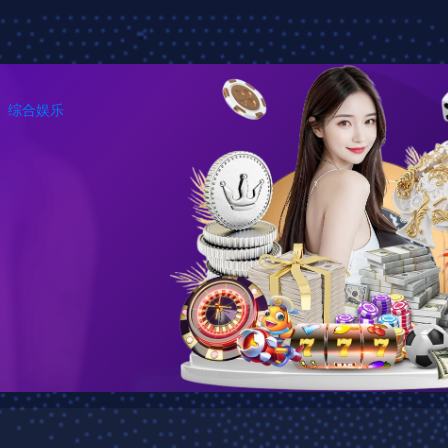
App下载
关于我们
体育快讯
网
APP与网页版入口｜畅享全球
面覆盖足球、篮球、电竞等项目的赛事资讯与数据内
赛，聚焦热门体育内容， 助您轻松获取赛事动态
手机App
网页版