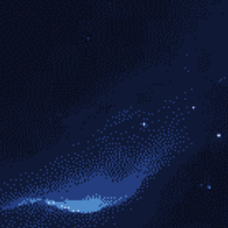
值得注意的是，此次经历无疑是一次宝贵
战。相信经过这次磨砺后，他会更加成熟
此外，从整个联盟来看，此事件也提醒其
标，为球迷奉献精彩赛事。
总结：
综上所述，通过对米奇谈论文班恢复情况
日常注意事项及未来发展，每个环节都体
总之，希望随着时间推移，我们能看到一
付出努力，实现梦想！