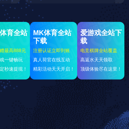
的康复方案，以确保他能够安全有效地恢
发展中，球队将更加注重选手的身体训练与
球活动。这对于一个年轻球员来说，无疑是
方法，不仅有助于加快他身体机能的回复，
重帮助文班建立信心，让他更快融入比赛节
此，他仍需谨慎处理自己的身体状况，以确