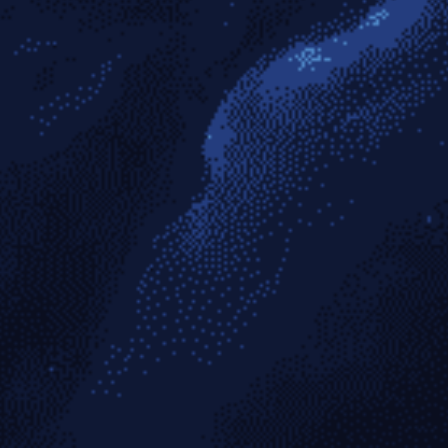
的人生课题，它不仅让文班明白了自我保护的重要性，也促使他
，更具竞争力。
他运动员及其团队，要时刻注重健康管理和科学训练。只有这样
以及强调谨慎处理长期伤病隐患问题，可以看出这是一个复杂而
现出科学管理的重要性，以及人际沟通对于运动员心理健康的重
个更加强大的文班回归赛场，同时也希望所有运动员能够以此为