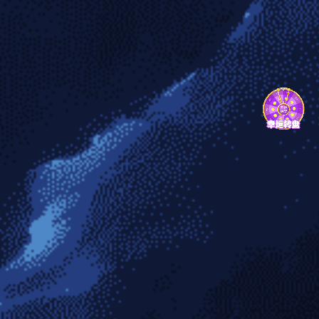
出，即使感觉良好，也不能急于求成，而是
在此过程中，对每项动作进行细致观察，可
合有特殊需求的队友，共同营造一个安全、
状态，还能增强团队凝聚力，让每位成员都
接影响球队后续战绩，因此，各方都对此充