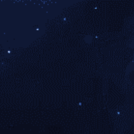
上一篇：
收官阶段精彩对决湖矿狼火争夺三…
相关推荐文章
巴蒂称赞梅西能力超群但缺乏
在足球的历史长河中，梅西和马拉多
2026-05-25
法尔克透露诺伊尔与拜仁续约
近日，德国体育记者法尔克透露，拜
2026-06-21