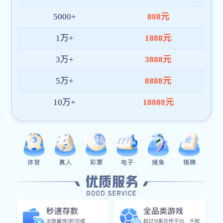
通信防护
通过CDN调度与连接限流策略，增强网络传输安全性与稳定
性。
异常监控
实时分析行为模式，提前识别潜在异常与突发风险。
行为审计
全链路记录操作日志，确保关键行为具备溯源与复盘能力。