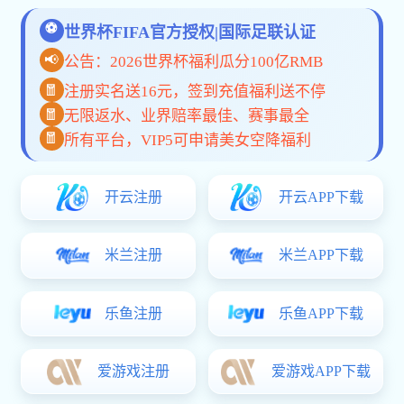
App Store 下载
Google Play 获取
亚美体育在线官网安全模块矩阵
平台以模块化架构构建安全基底，覆盖亚美体育在线官网-亚
美官方体育(中国)各类应用场景。
账户防护