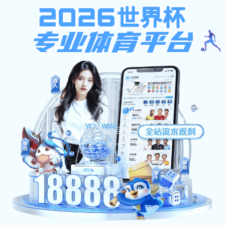
注册入口
下载 亚美体育在线官网 App · 体
验未来赛事方式
将专业数据分析、互动社群与比分推送整合于一体，
亚美体育在线官网-亚美官方体育(中国)为体育迷量身
打造。
极速比分
互动社区
AI 分析