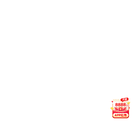
个性推荐模型优化。
2021 年
2021年7月28日 · v4.7.2
奥运专属页面上线。
赛事通知机制增强。
2021年3月10日 · v4.6.1
首页动效优化。
修复偶发闪退问题。