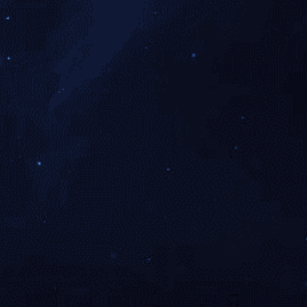
多重身份验证
支持二次验证机制，结合设备识别与登录行为分
析。
联系我们
快速导航
西市安定区中华路692号
App下载
关于我们
pport@cetlylive.com
隐私政策
用户协议