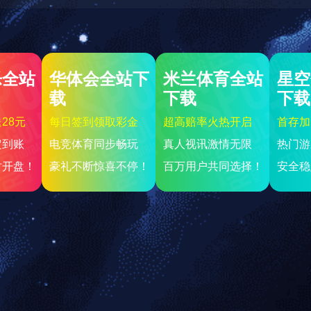
最具用户满意度平台
年度数据科技应用奖
数据安全护盾
加密体系构建平台安全屏障，确保用户访问、操作、交互等环节