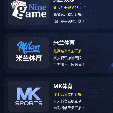
所收集的信息将主要用于识别用户身份、提供亚
育(中国)平台服务、保障系统安全，并对内容体
5. 用户权利
您可随时查看、修改、删除自己的信息，或撤销
请注销账号以终止服务。
亚美体育在线官网 