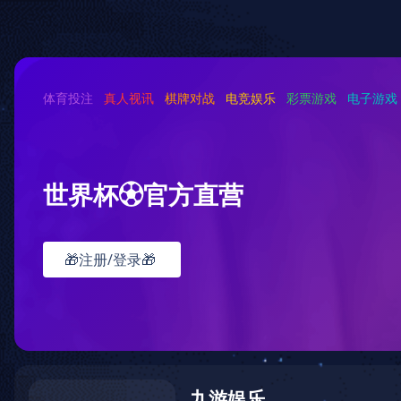
1. 引言与声明
本平台致力于打造一个值得信赖的亚美体育在线
视用户信息的保密与使用安全。使用服务即代表
有内容。
3. 信息使用目的