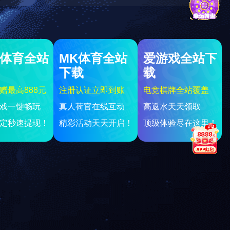
2024 年度行业推荐平台
的数据隐私始终处于安全状态。