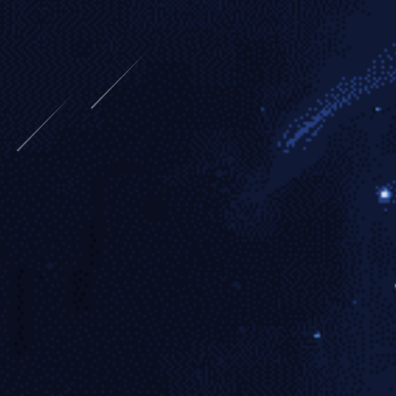
3、雷勇队风格及应对策
作为竞争对手，雷勇队同样具有鲜明特色
风格使得他们在面对任何防守时，总能找
然而，与此同时，雷勇队也面临了一些挑
整体防守水平，以减少失误给对手提供反
总体来说，雷勇队对于这场比赛采取了积
看现场实际情况的发展。
4、关键球员及其影响
在这种高强度比赛中，关键球员往往会决
着整支球队的发展方向，并且总是在关键
与此同时，对于雷勇而言，他们的新星前
好戏，这样的新星为整个团队注入了新的