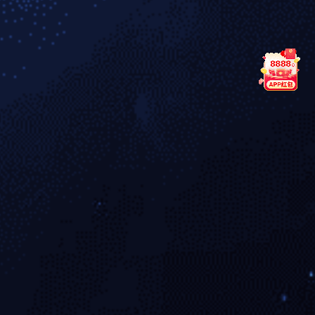
挥个人才能并融入团队，将成为他们获胜的
。本届赛事聚焦于每一次投篮，每一次防
论最终谁赢得三号种子席位，都必将在历史
他们在更高级别赛事中的精彩表现！
下一篇：