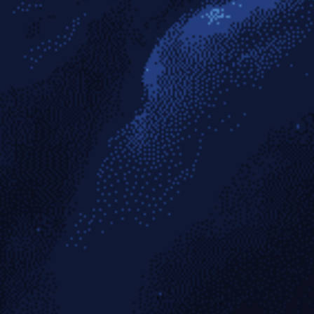
在这样的舞台上，每个小细节都可能影响最终结果，因此如何发
篮球团队之间实力与智慧的碰撞，也是一个关于梦想与坚持故事
动魅力与不屈精神。随着比赛临近尾声，一切悬念即将揭晓，无
接下来的征程中继续追求卓越，以期再创佳绩，让我们共同期待