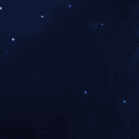
纽卡斯尔今夏愿以4000万镑出售沃…
相关推荐文章
霍里评选历史最佳教练：禅师
在篮球的历史长河中，教练的作用不
2026-06-20
巴萨有望签下巴斯托尼国米愿意
近期，关于巴萨有望签下国际米兰后
2026-05-19
美记分析杨瀚森未来发展潜力
本文将对杨瀚森的未来发展潜力进行
2026-07-14