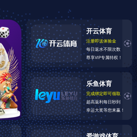
注册入口
体育赛事与数据服务
容， 支持
APP下载
与
网页使用
，每日
，掌握比赛节奏。