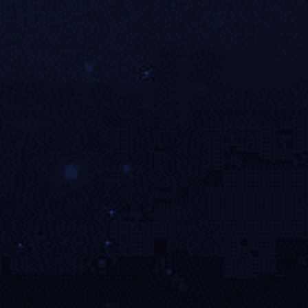
会事宜遭遇
，但由于多方面因素，转会事宜却意...
联系我们
快速导航
西市安定区中华路692号
App下载
关于我们
upport@cetlylive.com
隐私政策
用户协议
网站地图