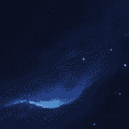
综上所述，两支球队均有各自闪耀之星，
重要因素之一。
总结：
此次收官阶段精彩对决，不仅是两支优秀
守，以及每一次心跳加速，无不展示着运
长河中留下浓墨重彩的一笔。
未来，无论是湖矿狼火还是雷勇，都将在
上一篇：