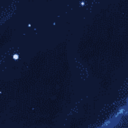
略
。他们以快速流畅的进攻风格著称，不仅善于通过快攻得分，也
到突破口，从而形成压制性的进攻态势。
战，比如防守端的不稳定，以及部分年轻球员缺乏大场面经验。
击机会。同时，通过调动替补席力量来增强体能储备，以应对长
极主动的策略，希望通过压迫式打法迫使湖矿狼火犯错，从而实
定胜负。对于湖矿狼火来说，其明星控卫无疑是最受瞩目的焦点
时刻站出来承担责任，他的一举一动都牵动着球迷们的心弦。
锋也是一大亮点。虽然年纪尚轻，但他展现出的天赋与潜力让人
活力。然而，他是否能在这样高压环境下继续发光发热，将成为