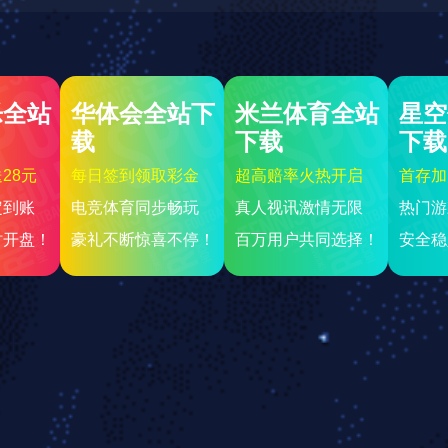
曾多次闯入季后赛，并且拥有丰富的大赛经验。他们希望通过取
烈的竞争意识，希望能够打破历史记录，再创辉煌。
更是两支球队文化、精神层面的比拼。球迷们对此充满期待，纷
表现，他们不仅拥有深厚的人才储备，还有高效的战术体系。球
。这种精细化管理让他们在关键时刻总能做出正确选择。
控卫和锋线得分手，他们具备极强的得分能力和组织能力，是球
球队逆转局势。
于优势。他们经历过多次大场面的考验，无论是在领先还是落后
练出来的一种团队默契与信任感。