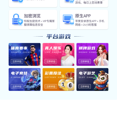
明星。他以出色的个人技术和敏锐的跑位能力著称，
是球队进攻端的重要武器。在面对巴萨时，他常常能
凭借个人能力撕开对方防线，为球队创造机会。此
外，老将科克作为中场核心，其丰富的大赛经验也极
大提升了团队凝聚力。
而巴塞罗那则拥有如莱万多夫斯基这样的世界级前
锋，他不仅具备强大的进球能力，还能为队友创造良
好的机会。此外，中场的新星加维正在快速成长，他
灵活的脚法和战术意识使他成为球队不可或缺的一部
分。在这种情况下，两队明星球员在关键时刻能否挺
身而出，将直接影响比赛结果。
因此，在每次两队交手时，这些顶尖球员们所展现出
的状态值得关注，他们各自闪光点不仅代表着个人实