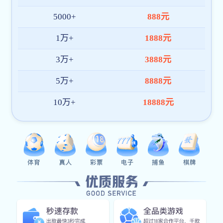
技术打破对方防线。
与之相对的是巴塞罗那，他们奉行传控足球理念，以
控制比赛节奏为核心。在主教练哈维执掌球队后，巴
萨重新回归到美丽足球的传统。他们强调短传配合，
通过不断移动创造空间，并借助边路快速突破来撕开
对手防线。这种不同的战术风格使得每次交锋都充满
悬念和变化。
因此，两队在面对面的较量中，不仅是在球员个人能
力上的比拼，更是在战术思维上的碰撞。这种风格差
异也使得比赛充满了观赏性，每一次进攻组织和防守
应变都可能成为决定胜负的关键。
2、明星球员表现亮点
在马德里竞技阵中，若昂·费利克斯无疑是一个耀眼的