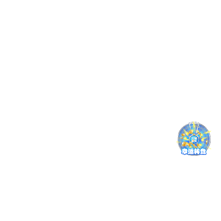
带领阿根廷夺得冠军，并凭借“世纪进球”和“上帝之手”
成为全球足球历史上的传奇人物。这些瞬间不仅体现
了他的才华，也加深了人们对他的崇拜。
总而言之，两人在国家队中的表现虽各有所长，但由
于时代背景不同，他们所承载的信息和意义也存在差
异。梅西代表着现代化、职业化，而马拉多则更多地
反映了过去那个年代简单而真实的人性光辉。
4、时代背景与形象塑造
时代背景对两位巨星形象塑造起到了重要作用。随着
科技的发展和媒体传播方式变化，如今的信息获取更
为便捷，人们对于球员生活状态、心理状态等都有更
加全面深入的了解。而这种环境使得像梅西这样低调