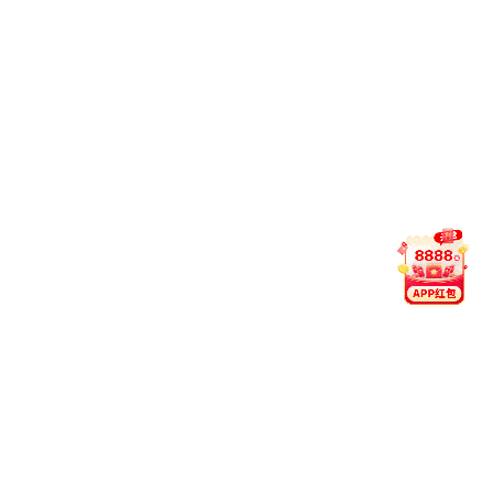
综上所述，巴蒂斯图塔称赞梅西能力超群但认为其缺
乏马拉多纳独特魅力这一观点，从多个角度展现出这
两位传奇人物之间复杂而微妙的关系。虽然二者各自
代表着不同风格、不同年代，却共同构成了阿根廷足
球乃至世界足球历史的重要篇章。
正如每一代人都有其偶像，无论是追随经典还是迎接
新星，我们都应当珍惜这些伟大的瞬间与记忆，因为
它们构成了我们共同热爱的足球文化。而无论未来如
何发展，每个时代都会有属于它自己的传奇诞生，他
们或许会继续书写新的篇章。