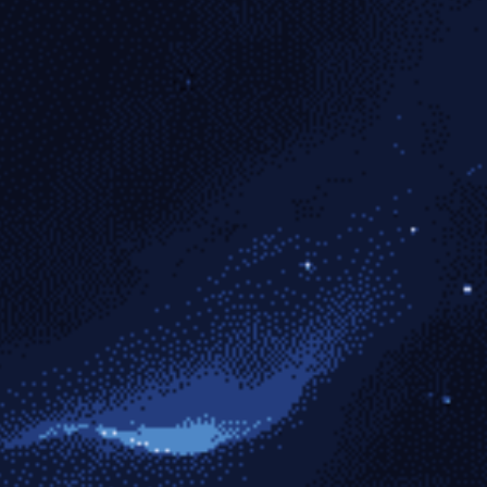
锋都是机会，也是证明自我的舞台，无论
最终，希望在今后的岁月里，我们能看到
新篇章！
总结：
上海久事大鲨鱼24年后再度夺冠，是一
团队的不屈精神与卓越实力。同时，也让
赛走向更高水平。
展望未来，不仅希望上海久事大鲨鱼能够
成为推动大家共同成长的重要契机，让我