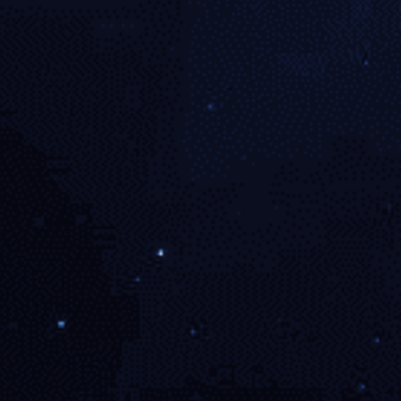
铁林看好亚历山大在抢七战中
在当今篮球界，季后赛的紧张气氛和
2026-06-28
戴维斯恢复训练状态良好预计
戴维斯在近期恢复训练中状态良好，
2026-06-05
亚美体育在线官网
亚美体育在线官网官方网站
定
【KY1.AC】官网认证:手机版、app下
s
载、登录入口、官方网站、网页版、
平台、网址、地址、注册、娱乐，亚
美体育在线官网(中国)官方网站欢迎大
家选择真正的官方通道，同时我们提