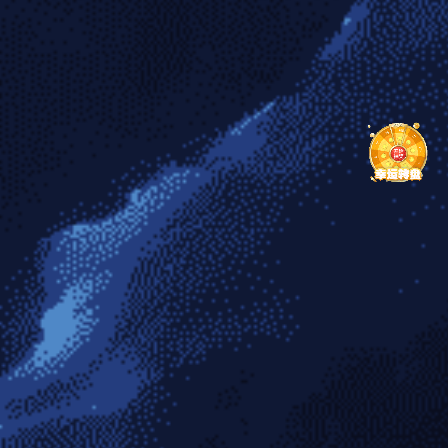
这些球队实力雄厚，有着丰富的大赛经验，
吝啬地表达了对各个对手的尊重与感谢。他
能继续展开激烈角逐。
中国篮球未来必将更加灿烂辉煌！
望能继续站稳脚跟。在夺冠之后，全队上下
越，不断完善自己，以确保能够保持竞争
气与信念将始终伴随着他们前行。每一次交