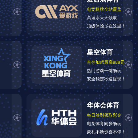
首页
/
体育快讯
史再度被铭记，也令整个篮球界感受到了无尽
从四个方面深入探讨这一伟大时刻：首先是
待未来再次相遇的渴望。每一个环节都展示
一系列辉煌成就，球队曾经拥有过众多优秀球
们的视野。