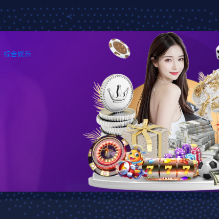
App下载
关于我们
体育快讯
网
APP与网页版入口｜畅享全球
面覆盖足球、篮球、电竞等项目的赛事资讯与数据内
赛，聚焦热门体育内容， 助您轻松获取赛事动态
手机App
网页版