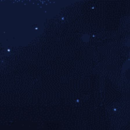
上一篇：
佩雷拉感恩海港球迷如家人般支持…
相关推荐文章
美记分析杨瀚森未来发展潜力
本文将对杨瀚森的未来发展潜力进行
2026-07-14
詹姆斯出手数不在湖人前二时
在NBA的赛场上，勒布朗·詹姆斯无
2026-05-29