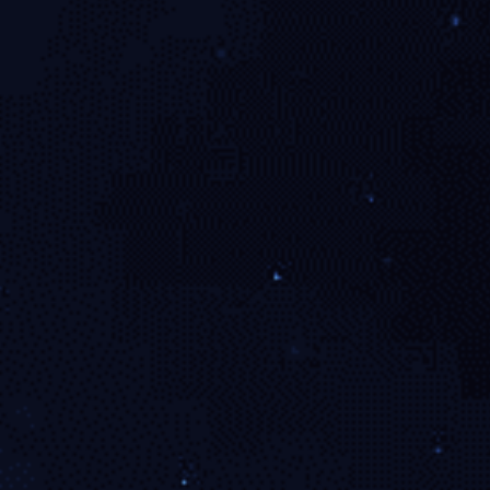
下一篇：
特里深情回忆罚丢点球经历理解加