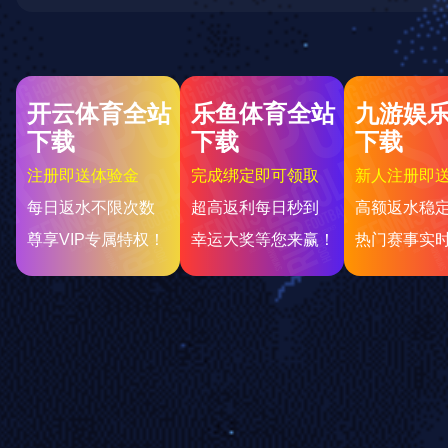
进入新世纪后，大鲨鱼开始重建，他们引
的状态。这段复兴之路并非一帆风顺，但
经过多年的积累与调整，大鲨鱼终于迎来了
出顽强拼搏精神，为最终夺冠奠定了基础
2、本赛季精彩表现和
本赛季，上海久事大鲨鱼打出了令人瞩目的表
作用。特别是在进攻端，他们凭借流畅配
其中，一些关键球员更是成为了比赛中的
展现出了极高潜力，为整个球队注入了新
此外，教练组对于战术安排也起到了至关
布置，无疑为夺冠增添了不少筹码。