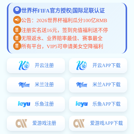
手机App
网页版
弗里德金家族与加斯佩里尼会面商
讨夏窗计划及新体育总监人选
2026-06-29 03:46
51 次阅读
首页
/
体育快讯
本文围绕弗里德金家族与加斯佩里尼的会面，探讨了