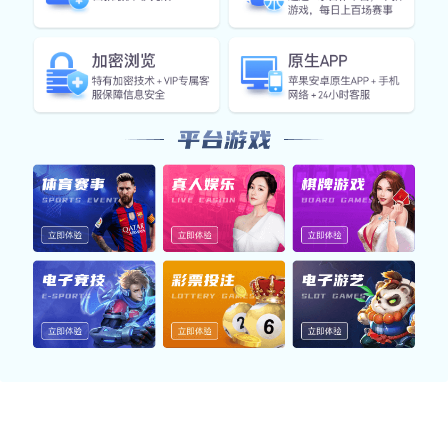
作为主教练，加斯佩里尼对于球队阵容调整有着深入
而独特的见解。在这次会议中，他详细阐述了自己对
现有阵容各个位置上的评估，并提出了具体需要加强
的位置。加斯佩里尼强调，只有合理配置战术体系与
人员结构，才能最大限度地发挥出每位球员的潜能。
他指出，中场是本次转会窗口最需要关注的位置，因
为这是连接防守与进攻的重要环节。加斯佩里尼建议
可以考虑引入具备创造力和控制能力的新中场球员，
从而提升整体战术灵活性。同时，他也提到了防线上
的薄弱环节，希望能够补强以保障后防安全。
除了内援外，加斯佩里尼还表示，对外租借效益良好
的年轻球员进行考察也至关重要。这不仅能丰富球队
的人才储备，还能为那些尚未得到足够上场时间的年