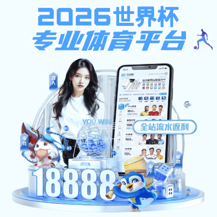
注册入口
亚美体育在线官网
APP与网页
版入口｜畅享全球体育赛事与
数据服务
欢迎访问
亚美体育在线官网
，提供全面覆盖足
球、篮球、电竞等项目的赛事资讯与数据内容，
支持
APP下载
与
网页使用
，每日同步更新千场
比赛，聚焦热门体育内容， 助您轻松获取赛事
动态，掌握比赛节奏。