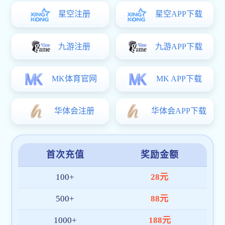
他们在商讨夏季转会窗口计划及新体育总监人选方面
的详细内容。首先，文章将分析弗里德金家族对于球
队未来发展的期望，以及如何通过此次会议推动这些
目标的实现。接着，将关注加斯佩里尼作为主教练对
阵容调整的看法，特别是在球员引进和放走方面的重
要性。此外，文章还将讨论体育总监在夏窗计划中的
关键角色，并展望未来可能的新任人选。最后，我们
将总结此次会面的意义及其对俱乐部长远发展的影
响。
1、弗里德金家族的期待
弗里德金家族自接手俱乐部以来，一直致力于提升球
队的整体实力和竞争力。在即将到来的夏季转会窗口
中，他们希望通过有效的引援来增强球队阵容，争取