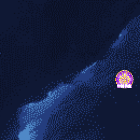
员，让他们明白胜利背后的艰辛与付出，因
在掌舵达拉斯小牛期间，他提出“小个子
试新事物，并不惧怕失败，这种求新求变精
提升了球员们自信心，也让整个团队形成更
，这是其他许多传统型教练难以做到之处。
评选为最佳教练也实至名归，其光辉成就值