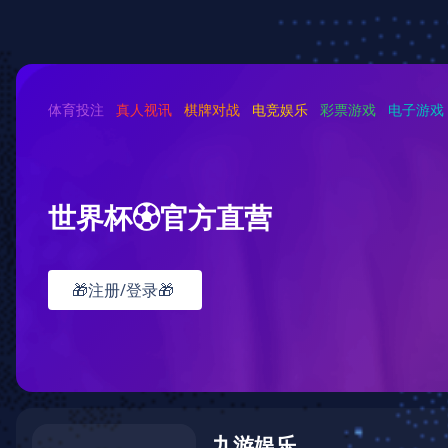
亚美体育在线官
欢迎访问
亚美体育在线官网
，提供全
同步更新千场比