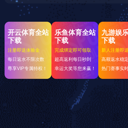
在湖人取得五次总冠军，为其职业生涯增
此外，杰克逊擅长处理球员之间复杂的人
以赴，这种人性化管理成为他成功的重要
他的执教风格备受推崇。
总体上看，杰克逊不仅是一位优秀的战术
史上的传奇人物，也是霍里心目中的最佳
2、第二个小标题
帕特·莱利作为NBA历史上的另一位伟大
成绩。他重视防守，并且善于根据实际情
此外，莱利强调团队精神及纪律性，他认
才，即便是面对明星球员也能保持严谨和