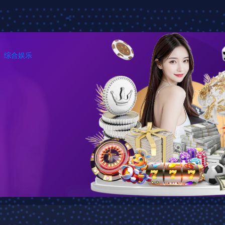
App下载
关于我们
体育快讯
网
APP与网页版入口｜畅享全球
面覆盖足球、篮球、电竞等项目的赛事资讯与数据内
赛，聚焦热门体育内容， 助您轻松获取赛事动态
手机App
网页版