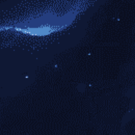
质理解深刻透彻。因此，他们理应被视为
未来，当我们回顾这些辉煌岁月时，会发现
推动这项运动不断前行而努力奋斗。所以
续诞生！
上一篇：
骑士官方发布照片米切尔赛后称赞…
相关推荐文章