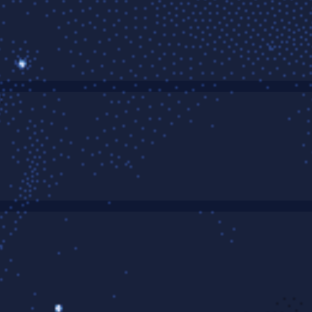
莱利老尼尔森与波波维奇的辉煌成就
觑。霍里对于历史最佳教练的评选，不仅是对球员个人成就的认
位传奇教练——菲尔·杰克逊、帕特·莱利、老尼尔森和格雷格·
了深刻烙印。通过分析他们在战术创新、队伍建设、人际关系以及
念融合了东方式的哲学与西方篮球战术，这使得他在带领球队时能
发挥了球员个体能力。在公牛时期，他率领迈克尔·乔丹和斯科