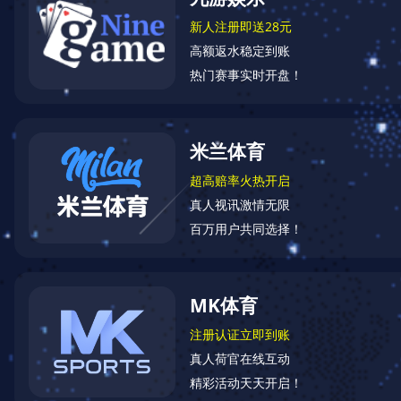
霍里评选历史最佳教练：禅师
2026-06-20 03:04
56 次阅读
在篮球的历史长河中，教练的作用不可小
高度评价。在这篇文章中，我们将聚焦于四
辉煌成就，在NBA乃至全球篮球界留下
霍里会将他们视为历史最佳教练。
1、第一个小标题
菲尔·杰克逊被誉为“禅师”，他的执教理
系，不仅提升了球队的进攻效率，也极大地