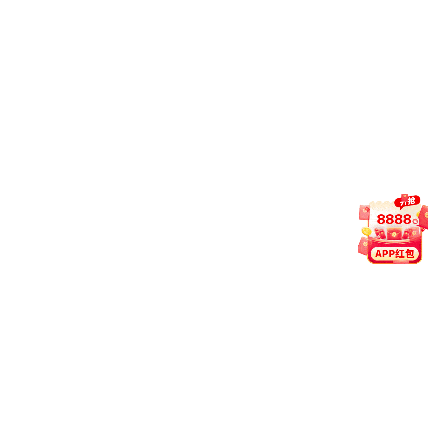
共同承担进攻重任，不仅展示了他个人对于队友实力
的认可，更体现了对于未来合作关系构建积极向上的
态度。这一切都让我们看到了两位优秀运动员之间可
能发生的精彩故事，以及他们如何携手推动球队向更
高目标前行。
最终，通过双方努力深化默契与协作，相信这份期待
终将实现，为广大球迷奉献精彩绝伦的足球盛宴。同
时，也希望他们能引领年轻一代，再次书写属于这个
时代的新传奇！
上一篇：
罗马诺透露迪奥尼西即将成为沃特…