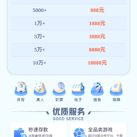
联面临必须变革的压力。长时间以来，美职联采用的
是传统的春秋季节模式，但这种模式在夏季酷热时段
以及冬季寒冷时期都面临着许多挑战。
此外，球队之间的不平衡竞争也是促使改革的重要因
素。在传统赛制下，一些球队由于财力雄厚而相对容
易获得成功，而小球队则难以追赶。这种不公正现象
导致了球迷流失，影响了整个联盟的发展。因此，通
过引入短赛季，美职联希望能够创造出更公平、更具
戏剧性的比赛环境。
最后，在全球体育市场竞争愈发激烈的大背景下，美
职联亟需找到新的发展路径，以吸引赞助商和投资
者。经过深入调研与讨论，联盟高层最终决定实施这
一历史性的改革举措，以期为未来的发展打下良好的