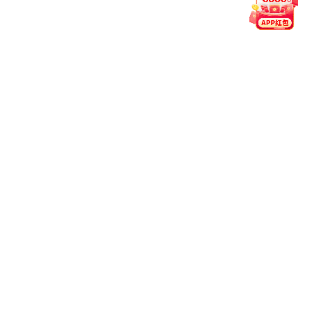
未来，我们期待看到一个更加蓬勃向上的美职联，不
仅能够吸引更多国内外球迷，也能不断涌现出优秀人
才，让美国足球真正走向世界舞台中心。在这个过程
中，每个人都是见证者，也是参与者，共同书写属于
美职联的新篇章。
上一篇：
克罗宁留任可能性大管理层稳定性…
下一篇：
足总杯半决赛即将来袭曼城对阵圣