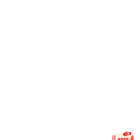
If executed well, these changes could mark a
pivotal moment in American soccer history. The
potential rise in global recognition for MLS could
lead to enhanced sponsorship deals, increased
media coverage, and ultimately a stronger
foundation for the sport in America.
总结：
综上所述，美职联在2027年的重大改革措施，不仅是
对现有体系的一次重大挑战，也是促进美国足球整体
发展的关键一步。从缩短赛季到跨年安排，这一系列
措施旨在提升竞技水平与观赏性，同时推动商业价值
增长。然而，实施中的各种挑战同样不容忽视，需要
联盟各方共同努力以克服困难，实现目标。