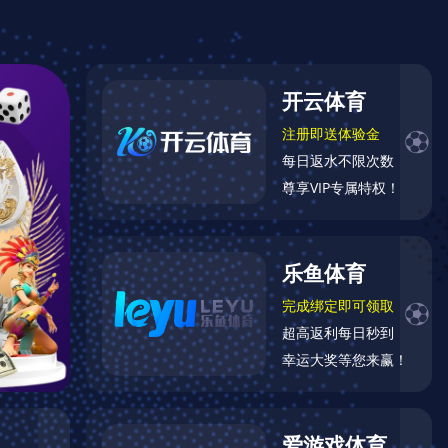
注册入口
体育赛事与数据服务
容， 支持
APP下载
与
网页使用
，每日
，掌握比赛节奏。