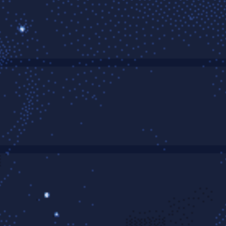
票者面临欠款问题
的转让问题而遭到投诉，许多购票者在转让门票后面临欠款问题，
成为舆论焦点。这一事件不仅影响了球迷的观赛体验，也对国际
背景及现状、法律与道德层面的争议、购票者的困境以及国际足
，每届比赛都吸引着数百万球迷参与。然而，由于各种原因，不
中，一些不法分子借机牟利，导致市场上出现了大量非法交易和