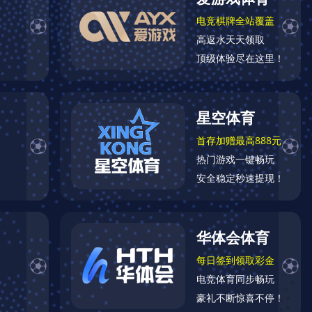
首页
/
体育快讯
引发了广泛关注。门票转让的合法性、相关
足联的形象造成了一定冲击。本文将从四个
联未来应对措施等，为读者提供一个全面深
少购票者在获得门票后无法亲自前往观看，
高额加价的问题。