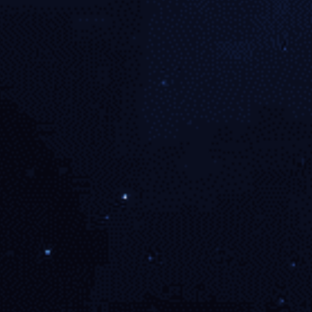
米切尔关键时刻连得7分称赞哈
在一场备受瞩目的篮球比赛中，米切
2026-07-09
中超精彩对决即将上演各队力
中超联赛作为中国足球的最高级别赛
2026-06-18
亚美体育在线官网
亚美体育在线官网官方网站
定
【KY1.AC】官网认证:手机版、app下
s
载、登录入口、官方网站、网页版、
平台、网址、地址、注册、娱乐，亚
美体育在线官网(中国)官方网站欢迎大
家选择真正的官方通道，同时我们提