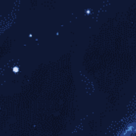
合适价位且可靠来源的门票是一项挑战。一旦他们选择通过非官
付完钱后却未能如愿获取座位，而这使得他们陷入经济损失之中
能会因为未能及时偿还相关费用而被追究责任。这一系列问题不
即将登场时，却因为这些复杂情况而无法全身心投入，无疑是非
定合理、公平且可行的退换政策，是当前急需解决的问题。同时
施
积极行动来改善现状。首先，应进一步完善其官网售票系统，加
门票。此外，应明确规定有关二次出售或赠予门票时需遵循哪些
举办相关活动，提高广大球迷对于合法购买及售卖程序的认知，
人群可以迅速找到解决途径，从根源上减少矛盾产生概率。