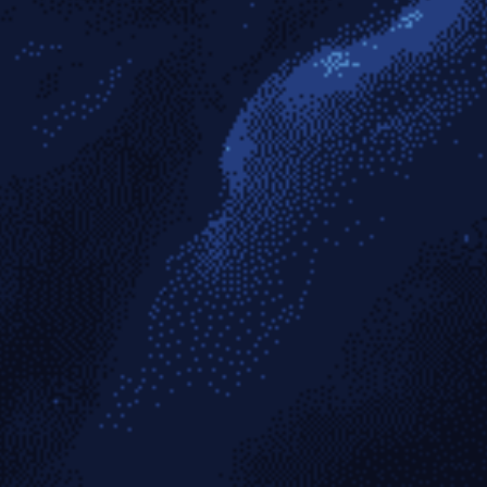
研究制定出合理化建议，将社会责任纳入考虑范畴，以促进足球
的人才打下坚实基础。
icket 转让的问题反映出一个复杂且棘手的局面。从消费权益
量都需要重新审视自身角色，共同推动变革，实现利益共享与公
体育盛宴带来的激情与快乐时，不容忽视背后的潜在风险。因此
美好回忆，而不是纠纷痛苦。《世界杯》本应是团结与欢乐的平