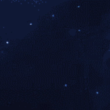
上一篇：
郑智因不满裁判判罚遭红牌王大雷…
相关推荐文章
杰伦格林呼吁裁判统一判罚标
杰伦·格林，作为NBA年轻一代的代
2026-06-04
法尔克透露诺伊尔与拜仁续约
近日，德国体育记者法尔克透露，拜
2026-06-21