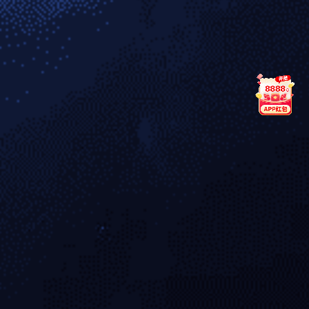
产业更健康、更可持续的发展。这将不仅造
保护，到行业规范再到道德伦理，各个方面均
平竞争。这不仅是为了每一个球迷，也是为
，加强法规意识和维权意识，将有助于提升
台，我们期待着它能继续传递这样的精神给