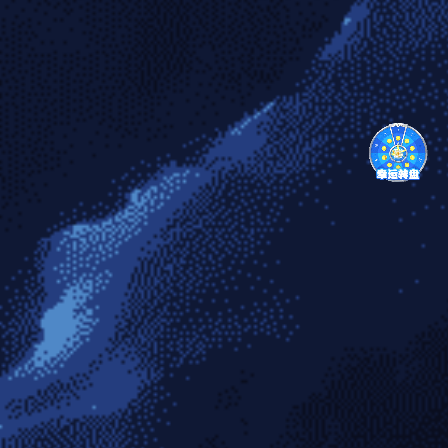
方渠道进行转让，却往往会陷入债务纠纷之
。
仅导致了经济上的困扰，还影响到了他们对
常遗憾的一件事。
，各大旅游网站、社交平台也需要加强监
强技术手段以防止黄牛行为，同时提升用户
规则，以避免今后的纠纷发生。
使大家了解潜在风险，从而做出明智选择。