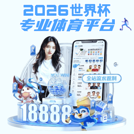
注册入口
亚美体育在线官网
APP与网页
版入口｜畅享全球体育赛事与
数据服务
欢迎访问
亚美体育在线官网
，提供全面覆盖足
球、篮球、电竞等项目的赛事资讯与数据内容，
支持
APP下载
与
网页使用
，每日同步更新千场
比赛，聚焦热门体育内容， 助您轻松获取赛事
动态，掌握比赛节奏。