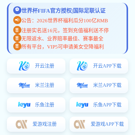
手机App
网页版
罗马诺透露恩里克全心投入巴黎未
与切尔西曼联接洽
2026-05-27 03:47
100 次阅读
首页
/
体育快讯
近日，著名足球记者罗马诺透露，西班牙教练恩里克