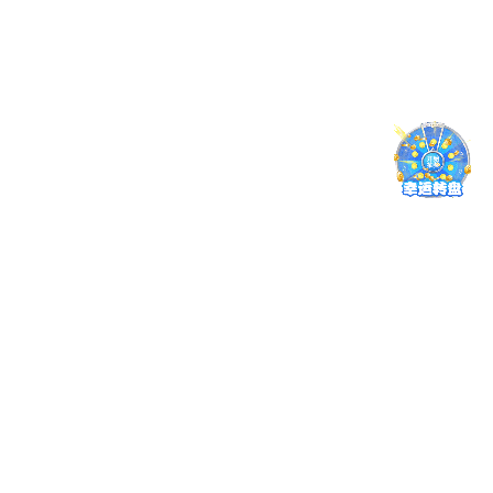
4、未来可能产生影响
随着罗马诺的信息不断传播，对于各方而言，都意味
着未来数月内将出现一些变化。首先，如果恩里克继
续留在巴黎，那将为他打造更具竞争力的一线队提供
保障，有望帮助俱乐部实现更高目标。同时也将提升
他个人职业生涯中的声望，让更多俱乐部愿意考虑他
的执教潜力。
其次，对于切尔西和曼联来说，他们必须尽快明确自
己的方向，并采取有效措施避免陷入长期低迷。一旦
错过了像恩里克这样的优秀主帅，将使俱乐部面临更
加复杂的人事安排及潜在风险，从而导致竞技水平下
降，更难以吸引顶级球员加盟。