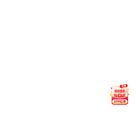
综上所述，张稀哲因张玉宁手球犯规而导致其进球无
效，这一事件引发的不仅是瞬间情绪波动，更是一系
列关于规则、公平竞争和团队精神的问题探讨。从多
个角度来看，这不仅是一场简单赛事中的偶然现象，
更是一堂生动且深刻的教育课，无形中提升了球队参
与者对于足球文化及其背后理念的理解。
未来，我们期待能看到更加公正透明且富有激情与活
力的赛事环境，通过不断优化管理机制以及加强各方
配合，实现更高层次的发展目标，让每一位参与者都
能享受到体育带来的乐趣与价值！