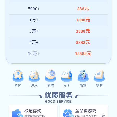
向，都能轻松完成高难度动作。
另一方面，小琼斯同样不甘示弱，他在比赛中的精准
投篮和敏锐洞察力使得他成为球队的重要得分手。小
琼斯能够迅速判断场上的局势，并作出快速决策，这
让他的传球和投篮更加有效。他常常能找到最佳的位
置进行投篮，为球队提供了稳定的得分来源，提升了
整体战斗力。
总的来说，两位球员都具备超凡的个人能力，他们不
仅能够独立创造得分机会，还能通过默契配合为队友
提供帮助。这种综合素质使他们在赛场上成为不可忽
视的重要角色。
2、战术执行分析
凯沙约翰逊指出，这场比赛中两队都采取了不同风格