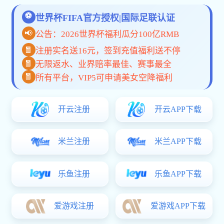
手机App
网页版
凯沙约翰逊解析总统山扣将赛：卡
特拉文戈登与小琼斯的精彩表现
2026-06-07 03:51
56 次阅读
首页
/
体育快讯
在最近的总统山扣将赛中，凯沙约翰逊对比赛进行了