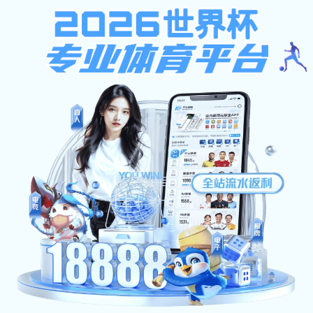
注册入口
亚美体育在线官网
APP与网页
版入口｜畅享全球体育赛事与
数据服务
欢迎访问
亚美体育在线官网
，提供全面覆盖足
球、篮球、电竞等项目的赛事资讯与数据内容，
支持
APP下载
与
网页使用
，每日同步更新千场
比赛，聚焦热门体育内容， 助您轻松获取赛事
动态，掌握比赛节奏。