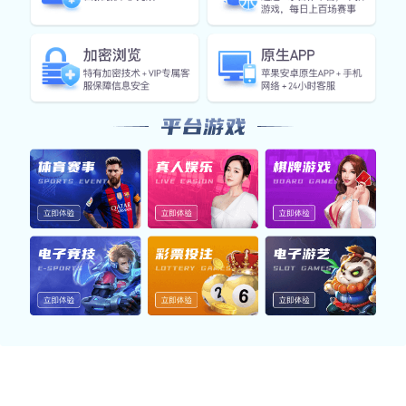
的战术布局。卡特拉文戈登所在队伍更多地依赖于快
速反击，通过迅速推进来打乱对方防线。而小琼斯所
在队伍则更注重控球，通过精准传导来寻找最佳进攻
时机。这种战术差异让整场比赛充满悬念，各自发挥
各自优势。
此外，在战术执行过程中，两名球员之间形成良好的
化学反应。例如，在一次快攻中，卡特拉文戈登吸引
了多名防守队员，而小琼斯则及时找到空位接球，成
功完成三分投篮。这种配合体现了他们对于战术安排
及彼此位置感知的高度理解，让整个团队运转更加流
畅。
总结来看，不同战术风格之间交锋，使得比赛韵味十
足。双方教练对于战术布置和调整也起到了关键作