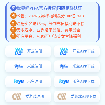
手机App
网页版
富勒姆与伯恩茅斯上半场各自红牌
频现上次相似情况发生在曼联对切
尔西
2026-07-07 05:03
60 次阅读
首页
/
体育快讯