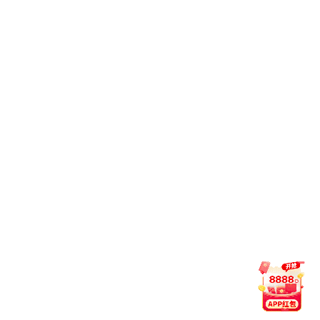
各队在未来面对竞争时，应吸取经验教训，以免重蹈
覆辙，实现更好的竞技表现。
总结：
综上所述，本次富勒姆与伯恩茅斯上半场接连出现红
牌，无疑成为一种新常态，引发人们对于裁判标准、
球队心理状态及其后果等多个维度深入思考。同时，
通过历史背景比较，我们发现这一问题并不是孤立存
在，而是一系列复杂因素共同作用下产生的结果。因
此，各个俱乐部需认真总结经验，以提升自身综合实
力，并有效避免类似问题再次发生。
最后，希望本次事件能够唤起更多人对足球运动中特
殊情况处理的重要性的关注。有必要加强教育培训，