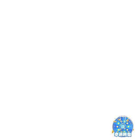
除了战术层面上的变化，人员减少还严重影响到了球
队士气。被罚下来的那名球员往往承受着巨大的压
力，而其他队友则需承担额外负担。这种状况如果处
理不好，会进一步导致团队士气低落，从而陷入恶性
循环。同时，在战术安排上也不得不做出相应调整，
比如防守更加保守或进攻更加冒险等策略转换。
最终，在这种压力之下，两队表现出的技战术素养以
及临场应变能力，将真正考验他们能否扭转颓势。因
此，从某种意义上说，上半场接连出现红牌，为未来
的战斗埋下了一定的不确定性，同时也为观众带来了
更多戏剧化元素，让整场赛事充满悬念。
4、历史背景比较
提到富勒姆与伯恩茅斯此次交锋，可以回顾一下过去